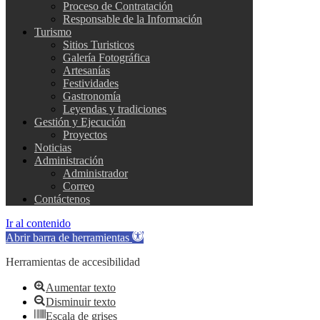
Proceso de Contratación
Responsable de la Información
Turismo
Sitios Turisticos
Galería Fotográfica
Artesanías
Festividades
Gastronomía
Leyendas y tradiciones
Gestión y Ejecución
Proyectos
Noticias
Administración
Administrador
Correo
Contáctenos
Ir al contenido
Abrir barra de herramientas
Herramientas de accesibilidad
Aumentar texto
Disminuir texto
Escala de grises