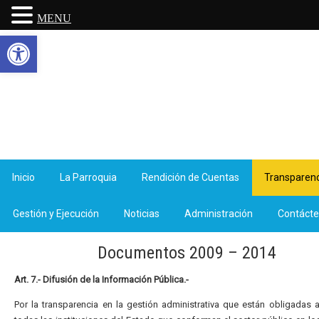
MENU
Abrir barra de herramientas
Inicio
La Parroquia
Rendición de Cuentas
Transparenc
Gestión y Ejecución
Noticias
Administración
Contáct
Documentos 2009 – 2014
Art. 7.- Difusión de la Información Pública.-
Por la transparencia en la gestión administrativa que están obligadas 