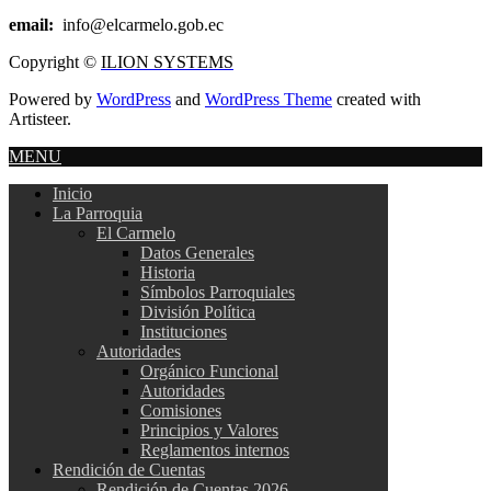
email:
info@elcarmelo.gob.ec
Copyright ©
ILION SYSTEMS
Powered by
WordPress
and
WordPress Theme
created with
Artisteer.
MENU
Inicio
La Parroquia
El Carmelo
Datos Generales
Historia
Símbolos Parroquiales
División Política
Instituciones
Autoridades
Orgánico Funcional
Autoridades
Comisiones
Principios y Valores
Reglamentos internos
Rendición de Cuentas
Rendición de Cuentas 2026