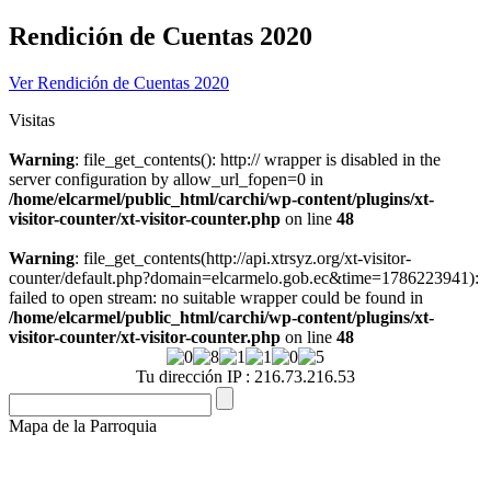
Rendición de Cuentas 2020
Ver Rendición de Cuentas 2020
Visitas
Warning
: file_get_contents(): http:// wrapper is disabled in the
server configuration by allow_url_fopen=0 in
/home/elcarmel/public_html/carchi/wp-content/plugins/xt-
visitor-counter/xt-visitor-counter.php
on line
48
Warning
: file_get_contents(http://api.xtrsyz.org/xt-visitor-
counter/default.php?domain=elcarmelo.gob.ec&time=1786223941):
failed to open stream: no suitable wrapper could be found in
/home/elcarmel/public_html/carchi/wp-content/plugins/xt-
visitor-counter/xt-visitor-counter.php
on line
48
Tu dirección IP : 216.73.216.53
Mapa de la Parroquia